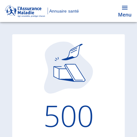
Annuaire santé
Menu
Code d'
500