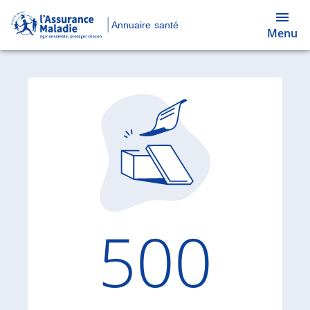
Annuaire santé
Menu
Code d'
500