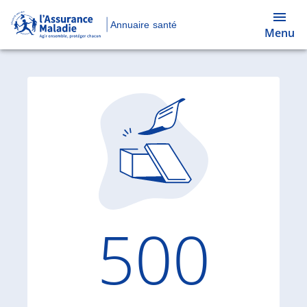
Annuaire santé
Menu
Code d'
500