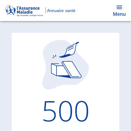
Annuaire santé
Menu
Code d'
500