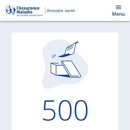
Annuaire santé
Menu
Code d'
500