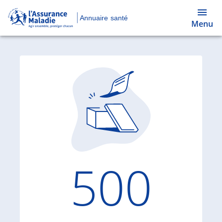
Annuaire santé
Menu
Code d'
500