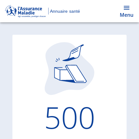
Annuaire santé
Menu
Code d'
500