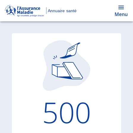
Annuaire santé
Menu
Code d'
500