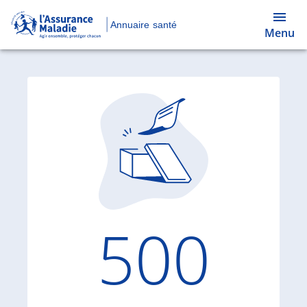
Annuaire santé
Menu
Code d'
500