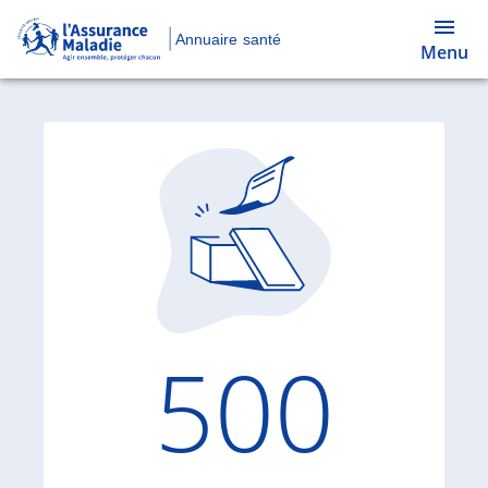
Annuaire santé
Menu
Code d'
500