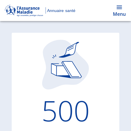
Annuaire santé
Menu
Code d'
500