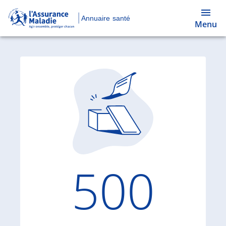
Annuaire santé
Menu
Code d'
500