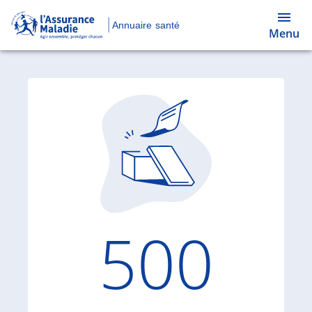
Annuaire santé
Menu
Code d'
500