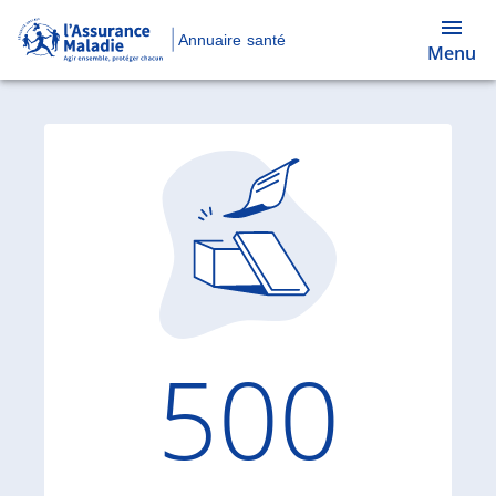
Annuaire santé
Menu
Code d'
500