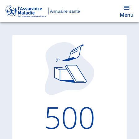
Annuaire santé
Menu
Code d'
500