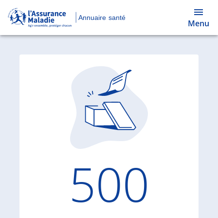
Annuaire santé
Menu
Code d'
500