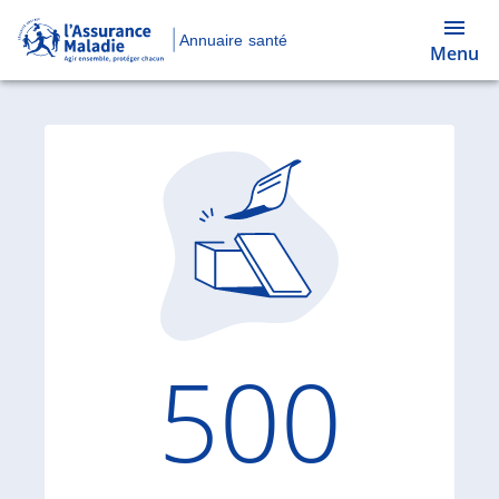
Annuaire santé
Menu
Code d'
500