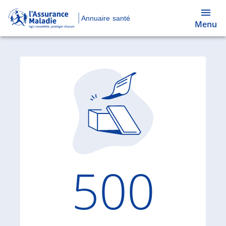
Annuaire santé
Menu
Code d'
500