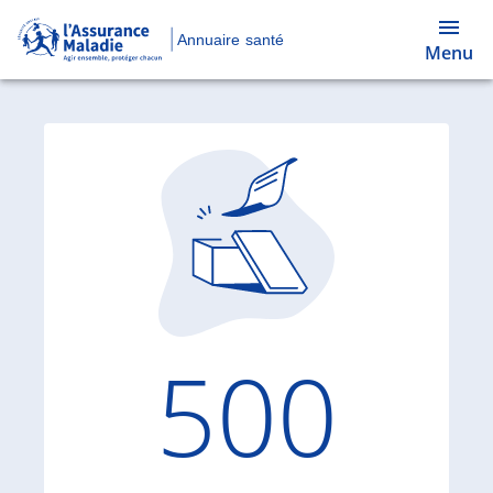
Annuaire santé
Menu
Code d'
500