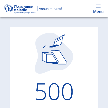
Annuaire santé
Menu
Code d'
500