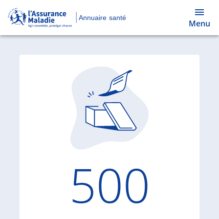
Annuaire santé
Menu
Code d'
500