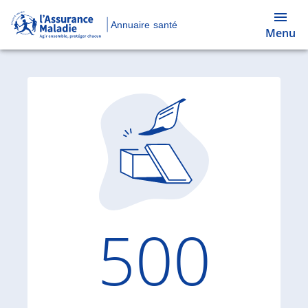
Annuaire santé
Menu
Code d'
500