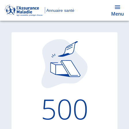
Annuaire santé
Menu
Code d'
500