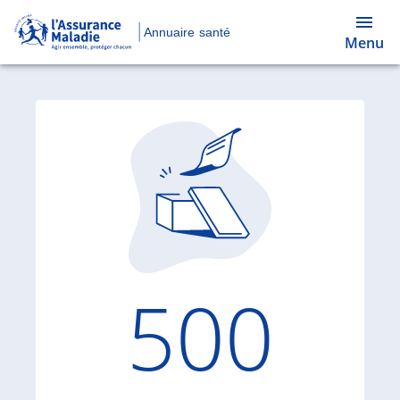
Annuaire santé
Menu
Code d'
500