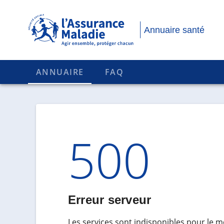
Annuaire santé
ANNUAIRE
FAQ
Code d'
500
Erreur serveur
Les services sont indisponibles pour le 