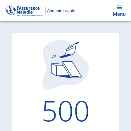
Annuaire santé
Menu
Code d'
500