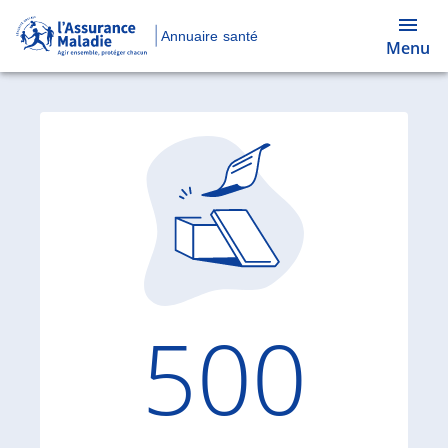
Annuaire santé
Menu
Code d'
500