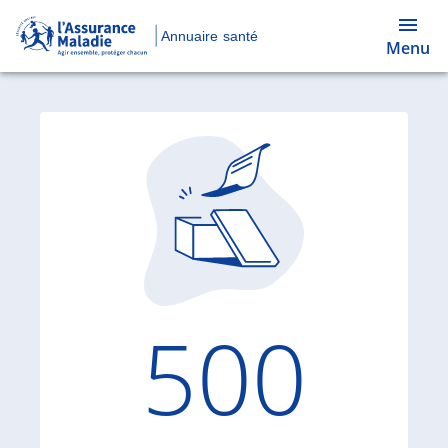
Annuaire santé
Menu
Code d'
500