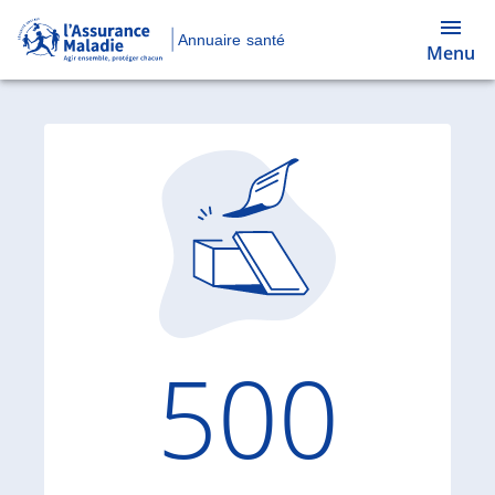
Annuaire santé
Menu
Code d'
500