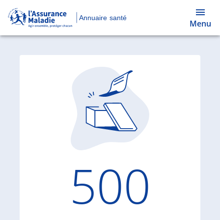
Annuaire santé
Menu
Code d'
500