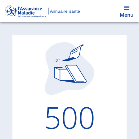
Annuaire santé
Menu
Code d'
500