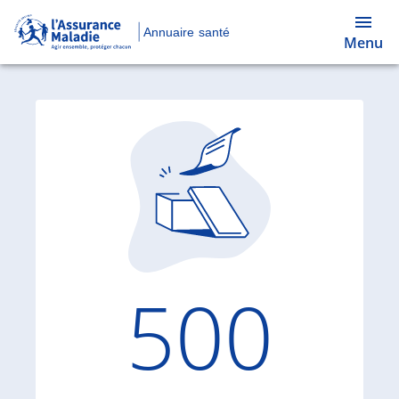
Annuaire santé
Menu
Code d'
500