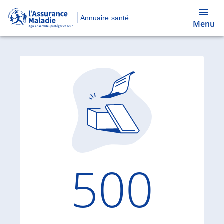
Annuaire santé
Menu
Code d'
500