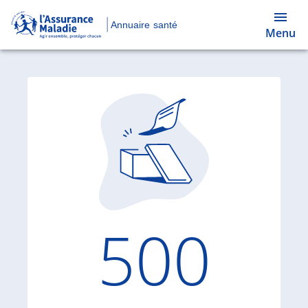
Annuaire santé
Menu
Code d'
500