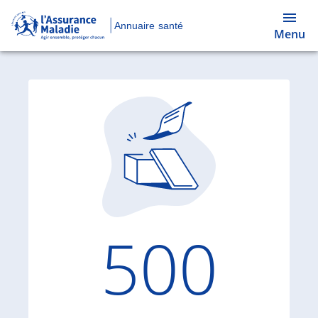
Annuaire santé
Menu
Code d'
500