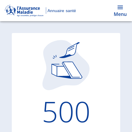
Annuaire santé
Menu
Code d'
500