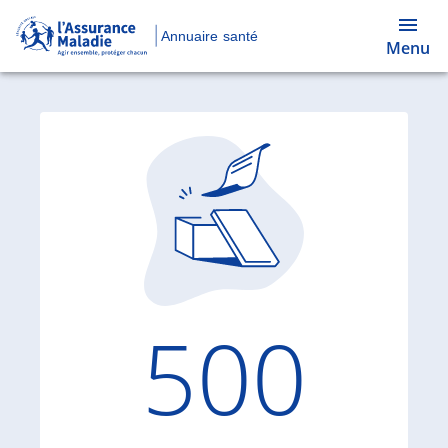
Annuaire santé
Menu
Code d'
500