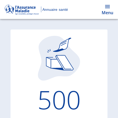
Annuaire santé
Menu
Code d'
500