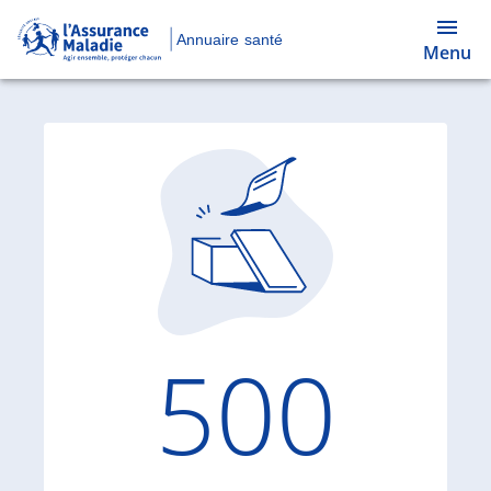
Annuaire santé
Menu
Code d'
500