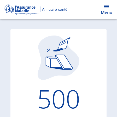
Annuaire santé
Menu
Code d'
500