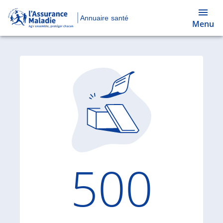
Annuaire santé
Menu
Code d'
500