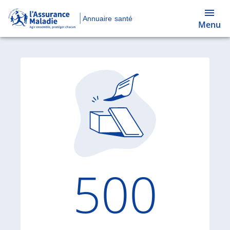
Annuaire santé
Menu
Code d'
500