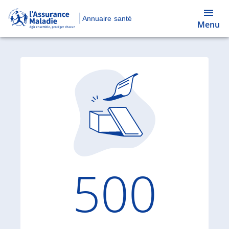
Annuaire santé
Menu
Code d'
500