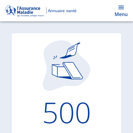
Annuaire santé
Menu
Code d'
500