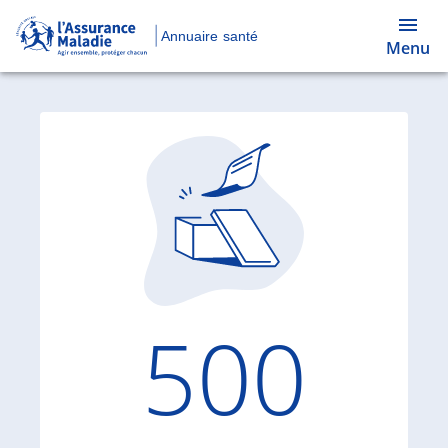
Annuaire santé
Menu
Code d'
500