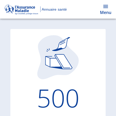
Annuaire santé
Menu
Code d'
500