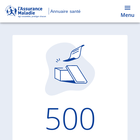
Annuaire santé
Menu
Code d'
500