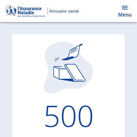
Annuaire santé
Menu
Code d'
500