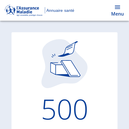
Annuaire santé
Menu
Code d'
500