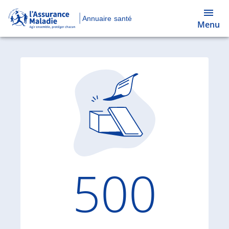
Annuaire santé
Menu
Code d'
500